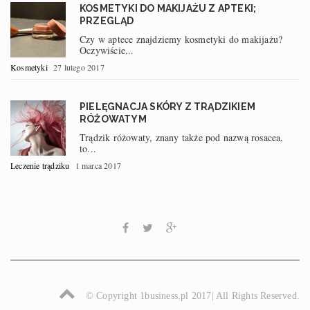
KOSMETYKI DO MAKIJAŻU Z APTEKI;
PRZEGLĄD
Czy w aptece znajdziemy kosmetyki do makijażu?
Oczywiście...
Kosmetyki
27 lutego 2017
PIELĘGNACJA SKÓRY Z TRĄDZIKIEM
RÓŻOWATYM
Trądzik różowaty, znany także pod nazwą rosacea,
to...
Leczenie trądziku
1 marca 2017
© Copyright 1business.pl 2017| All Rights Reserved.