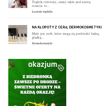
Trądzik różowaty, znany także pod nazwą
rosacea, to...
Leczenie trądziku
NA KŁOPOTY Z CERĄ; DERMOKOSMETYKI
Mało jest osób, które mogą się pochwalić ładną,
gładką...
Dermokosmetyki