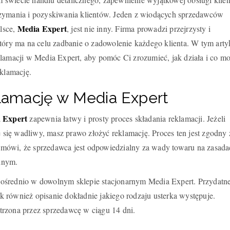
rzymania i pozyskiwania klientów. Jeden z wiodących sprzedawców
Media Expert
lsce,
, jest nie inny. Firma prowadzi przejrzysty i
tóry ma na celu zadbanie o zadowolenie każdego klienta. W tym arty
klamacji w Media Expert, aby pomóc Ci zrozumieć, jak działa i co m
eklamację.
klamację w Media Expert
 Expert
zapewnia łatwy i prosty proces składania reklamacji. Jeżeli
je się wadliwy, masz prawo złożyć reklamację. Proces ten jest zgodny 
mówi, że sprzedawca jest odpowiedzialny za wady towaru na zasada
lnym.
ośrednio w dowolnym sklepie stacjonarnym Media Expert. Przydatne
 również opisanie dokładnie jakiego rodzaju usterka występuje.
rzona przez sprzedawcę w ciągu 14 dni.