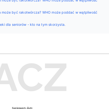
na może być rakotwórcza? WHO może poddać w wątpliwość
na może być rakotwórcza? WHO może poddać w wątpliwość
eki dla seniorów - kto na tym skorzysta.
Suplementy diety