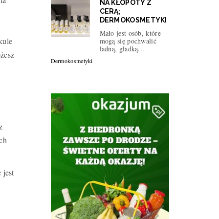
NA KŁOPOTY Z
CERĄ;
DERMOKOSMETYKI
Mało jest osób, które
kule
mogą się pochwalić
ładną, gładką...
ożesz
Dermokosmetyki
z
ch
 jest