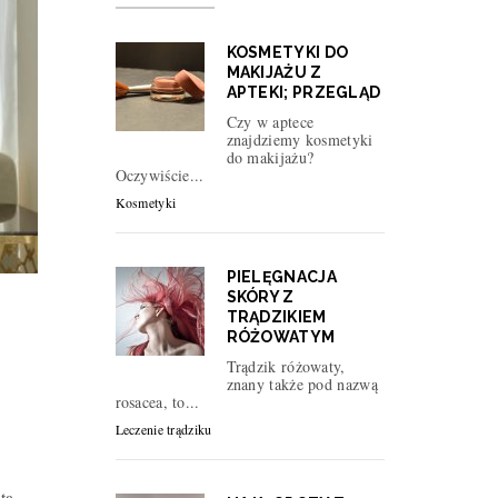
KOSMETYKI DO
MAKIJAŻU Z
APTEKI; PRZEGLĄD
Czy w aptece
znajdziemy kosmetyki
do makijażu?
Oczywiście...
Kosmetyki
PIELĘGNACJA
SKÓRY Z
TRĄDZIKIEM
RÓŻOWATYM
Trądzik różowaty,
znany także pod nazwą
rosacea, to...
Leczenie trądziku
ta