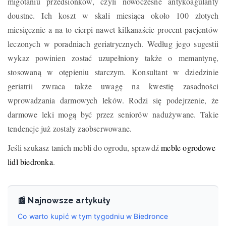
migotaniu przedsionków, czyli nowoczesne antykoagulanty
doustne. Ich koszt w skali miesiąca około 100 złotych
miesięcznie a na to cierpi nawet kilkanaście procent pacjentów
leczonych w poradniach geriatrycznych. Według jego sugestii
wykaz powinien zostać uzupełniony także o memantynę,
stosowaną w otępieniu starczym. Konsultant w dziedzinie
geriatrii zwraca także uwagę na kwestię zasadności
wprowadzania darmowych leków. Rodzi się podejrzenie, że
darmowe leki mogą być przez seniorów nadużywane. Takie
tendencje już zostały zaobserwowane.
Jeśli szukasz tanich mebli do ogrodu, sprawdź
meble ogrodowe
lidl biedronka
.
📰 Najnowsze artykuły
Co warto kupić w tym tygodniu w Biedronce