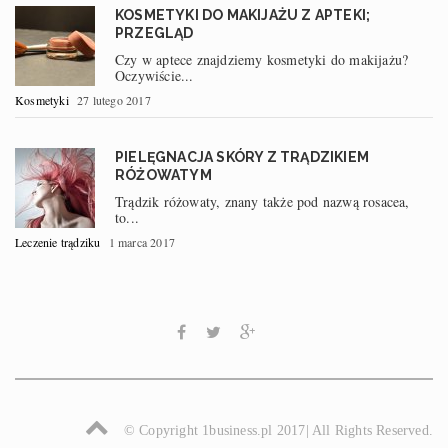
KOSMETYKI DO MAKIJAŻU Z APTEKI;
PRZEGLĄD
Czy w aptece znajdziemy kosmetyki do makijażu?
Oczywiście...
Kosmetyki
27 lutego 2017
PIELĘGNACJA SKÓRY Z TRĄDZIKIEM
RÓŻOWATYM
Trądzik różowaty, znany także pod nazwą rosacea,
to...
Leczenie trądziku
1 marca 2017
© Copyright 1business.pl 2017| All Rights Reserved.